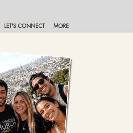
LET'S CONNECT
MORE